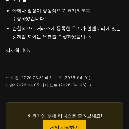
아레나 일정이 정상적으로 표기되도록
수정하였습니다.
간헐적으로 거래소에 등록한 무기가 인벤토리에 있는
것처럼 보이는 오류를 수정하였습니다.
감사합니다.
← 이전: 2026.03.31 패치 노트 (2026-04-01)
다음: 2026.04.05 패치 노트 (2026-04-06) →
회원가입 후에 라니스를 즐겨보세요!
게임 시작하기